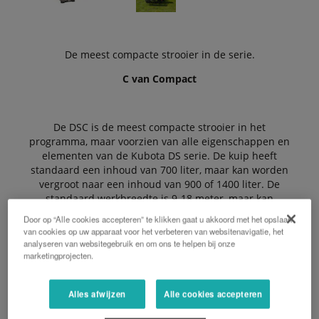
De meest compacte strooier in de serie.
C van Compact
De DSC is de meest compacte strooier in het
programma, maar voorzien van alle eigenschappen en
elementen van de Kubota DS serie. De kuip heeft
standaard een inhoud van 700 liter, maar kan worden
vergroot naar een inhoud van 900 of 1400 liter. De
standaard werkbreedte is 9-18 meter, maar kan
optioneel worden vergroot tot 20/21 m.
Door op “Alle cookies accepteren” te klikken gaat u akkoord met het opslaan
van cookies op uw apparaat voor het verbeteren van websitenavigatie, het
analyseren van websitegebruik en om ons te helpen bij onze
marketingprojecten.
De Voordelen:
Alles afwijzen
Alle cookies accepteren