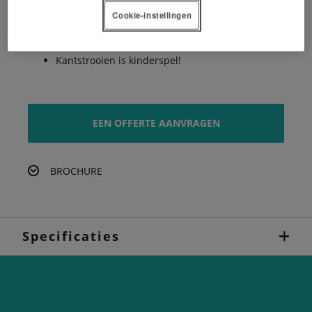
RotaFlow strooisysteem
Cookie-instellingen
Snelle en eenvoudige doseerinstelling
Kantstrooien is kinderspel!
EEN OFFERTE AANVRAGEN
BROCHURE
Specificaties