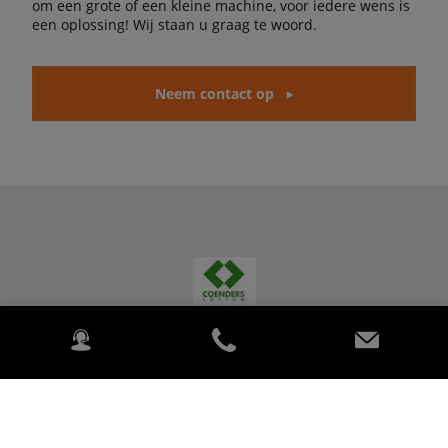
om een grote of een kleine machine, voor iedere wens is
een oplossing! Wij staan u graag te woord.
Neem contact op
COENDERS LOTTUM BV
Horsterdijk 96a 5973 PR, LOTTUM Nederland