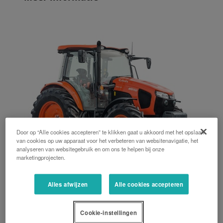
Door op “Alle cookies accepteren” te klikken gaat u akkoord met het opslaan
van cookies op uw apparaat voor het verbeteren van websitenavigatie, het
analyseren van websitegebruik en om ons te helpen bij onze
marketingprojecten.
M5002 Narrow series
Alles afwijzen
Alle cookies accepteren
Cookie-instellingen