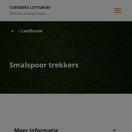
COENDERS LOTTUM BV
Officiële Kubota Dealer
‹ Landbouw
Smalspoor trekkers
Meer informatie