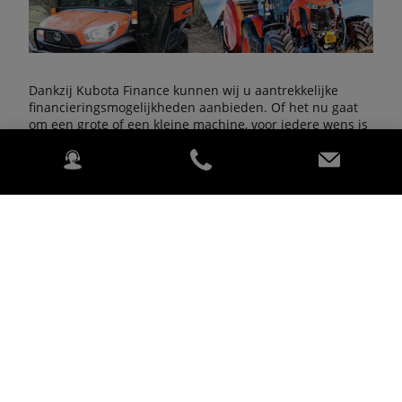
Dankzij Kubota Finance kunnen wij u aantrekkelijke
financieringsmogelijkheden aanbieden. Of het nu gaat
om een grote of een kleine machine, voor iedere wens is
een oplossing! Wij staan u graag te woord.
Neem contact op