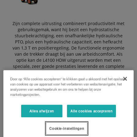
Zijn complete uitrusting combineert productiviteit met
gebruiksgemak, want hij bezit een hydrostatische
stuurbekrachtiging, een onafhankelijke hydraulische
PTO, plus een hydraulische capaciteit, een hefkracht
van 1,3 T en positieregeling. De functionele ergonomie
van de trekker draagt bij aan uw arbeidscomfort. Als
optie kan de L4100 HDW uitgerust worden met een
speciale, zeer goede prestaties leverende en complete
Kubota voorlader met een dubbel systeem voor snel
koppelen/loskoppelen van trekker/voorlader en
Door op “Alle cookies accepteren” te klikken gaat u akkoord met het opslaan
van cookies op uw apparaat voor het verbeteren van websitenavigatie, het
voorlader/werktuig.
analyseren van websitegebruik en om ons te helpen bij onze
marketingprojecten.
EEN OFFERTE AANVRAGEN
Alles afwijzen
Alle cookies accepteren
BROCHURE
Cookie-instellingen