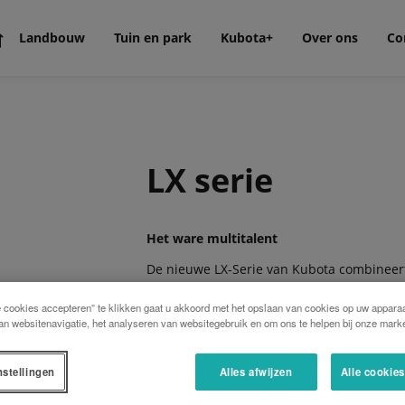
Landbouw
Tuin en park
Kubota+
Over ons
Co
LX serie
Het ware multitalent
De nieuwe LX-Serie van Kubota combineert
standaard in kwaliteit en uitvoering. Of 
of sneeuwruimen, dit betrouwbare, compac
e cookies accepteren” te klikken gaat u akkoord met het opslaan van cookies op uw apparaa
werkzaamheden op gemeentelijk en aanve
an websitenavigatie, het analyseren van websitegebruik en om ons te helpen bij onze marke
vermogen aan.
Schoon vermogen
nstellingen
Alles afwijzen
Alle cookie
Kubota's moderne 4-cilinder dieselmotore