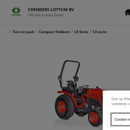
COENDERS LOTTUM BV
Officiële Kubota Dealer
/
/
/
/
Tuin en park
Compact Trekkers
LX Serie
LX serie
Door op “All
verbeteren v
Cookie-i