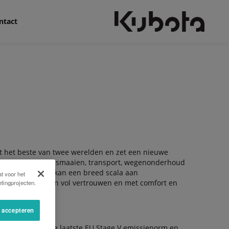
ntact
 het beste van twee werelden en zet een nieuwe
het nu gaat om grasmaaien, transport, wegenonderhoud
te Multi talent kan een breed scala aan
t voor het
rwante gebieden vol vertrouwen en met comfort en
tingprojecten.
s accepteren
n voldoen aan de laatste EU Stage V emissienorm en