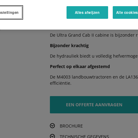
De volledig gesynchroniseerde transmissie
nstellingen
Alles afwijzen
Alle cookie
vanzelfsprekend.
Comfortabele werkomgeving
De Ultra Grand Cab II cabine is bijzonder 
Bijzonder krachtig
De hydrauliek biedt u volledig hefvermog
Perfect op elkaar afgestemd
De M4003 landbouwtractoren en de LA1365
efficiëntie.
EEN OFFERTE AANVRAGEN
BROCHURE
TECHNISCHE GEGEVENS