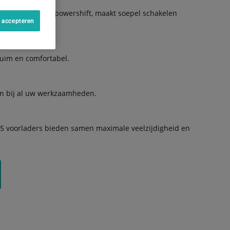
, met optionele powershift, maakt soepel schakelen
s accepteren
ruim en comfortabel.
en bij al uw werkzaamheden.
 voorladers bieden samen maximale veelzijdigheid en