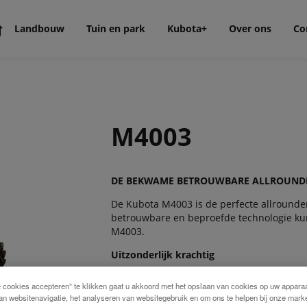
Landbouw
Tuin en park
Kubota+
Over ons
Co
M4003
DE BEKWAME BETROUWBARE ALLROUND
De Kubota M4003 is de perfecte allround
betrouwbare en beproefde technologie ku
M4003.
Uitzonderlijk krachtig
Kubota's moderne 4-cilinder motoren lev
e cookies accepteren” te klikken gaat u akkoord met het opslaan van cookies op uw apparaa
an websitenavigatie, het analyseren van websitegebruik en om ons te helpen bij onze marke
Soepel schakelen