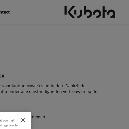
ntact
ER
er voor landbouwwerkzaamheden. Dankzij de
nt u onder alle omstandigheden vertrouwen op de
eren een hoog vermogen.
t voor het
tingprojecten.