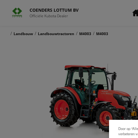
COENDERS LOTTUM BV
Officiële Kubota Dealer
/
/
/
/
Landbouw
Landbouwtractoren
M4003
M4003
Door op “All
verbeteren v