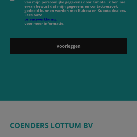
van mijn persoonlijke gegevens door Kubota. Ik ben me
ervan bewust dat mijn gegevens en contactverzoek
gedeeld kunnen worden met Kubota en Kubota dealers.
Lees onze
privacyverklaring
voor meer informatie.
Voorleggen
COENDERS LOTTUM BV