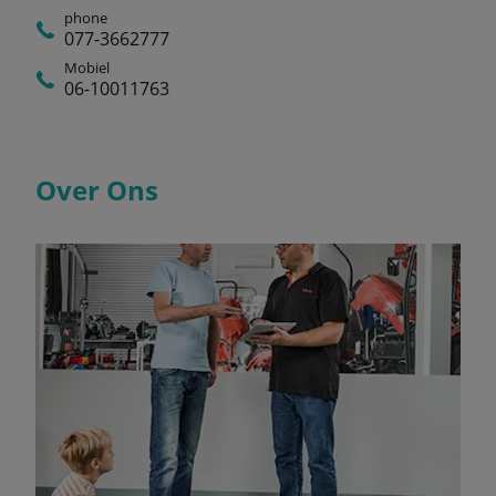
phone
077-3662777
Mobiel
06-10011763
Over Ons