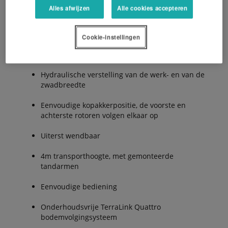
Alles afwijzen
Alle cookies accepteren
De Voordelen:
Cookie-instellingen
Hoge capaciteit
Hydraulische verstelling van de werk- en van de
zwadbreedte
Eenvoudige kopakkerpositie, de voorste en
achterste rotoren volgen elkaar op
Uiterst wendbaar
4m transporthoogte, met gemonteerde
tandarmen
Eenvoudige bediening
Onderhoudsvrije TerraLink Quattro
bodemvolgingsysteem