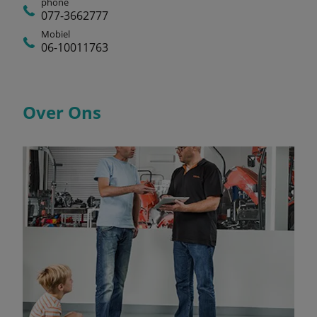
phone
077-3662777
Mobiel
06-10011763
Over Ons