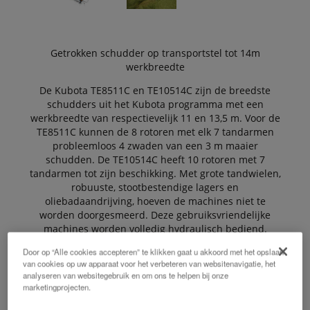
Getrokken schudder op transportstel tot 14m
werkbreedte
De Kubota TE8511C en TE10514C zijn de breedste
schudders uit het Kubota programma met een
werkbreedte van respectievelijk 11 en 13,5 m. Voor de
TE8511C kunnen de 8 rotoren met elk 7 tandarmen
probleemloos 4 zwaden van een 3 m maaier
schudden. De TE10514C heeft 10 rotoren met 7
tandarmen tot zijn beschikking. Met grote tandwielen,
robuuste, stootbestendige lagers en
oliebadaandrijving, hoeven de machines niet te
worden doorgesmeerd. Deze gebruiksvriendelijke
machines worden volledig hydraulisch bediend.
Door op “Alle cookies accepteren” te klikken gaat u akkoord met het opslaan
van cookies op uw apparaat voor het verbeteren van websitenavigatie, het
De Voordelen:
analyseren van websitegebruik en om ons te helpen bij onze
marketingprojecten.