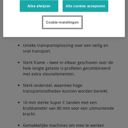
Alles afwijzen
Alle cookies accepteren
Onderhoudsvrije ProLine oliebadaandrijving,
geen vetnippels over de totale aandrijving.
Cookie-instellingen
De buitenste elementen kunnen hydraulisch
worden bediend voor kantschudden.
Unieke transportoplossing voor een veilig en
snel transport.
Sterk frame – twee in elkaar geschoven over de
hele lengte gelaste U-profielen gecombineerd
met extra steunelementen.
Sterk onderstel, waarmee hoge
transportsnelheden kunnen worden bereikt.
10 mm sterke Super C tanden met een
kruldiameter van 80 mm voor een uitmuntende
kracht.
Gemakkelijke machines om mee te werken