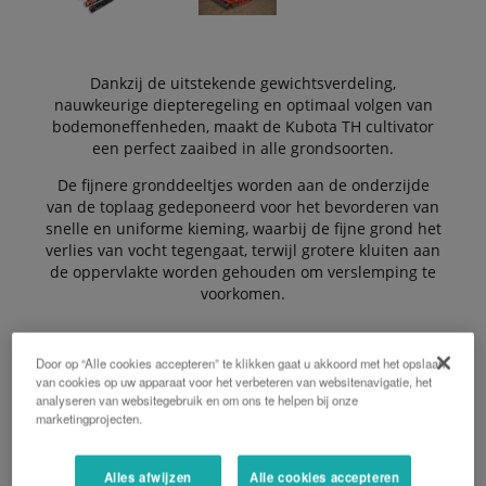
Dankzij de uitstekende gewichtsverdeling,
nauwkeurige diepteregeling en optimaal volgen van
bodemoneffenheden, maakt de Kubota TH cultivator
een perfect zaaibed in alle grondsoorten.
De fijnere gronddeeltjes worden aan de onderzijde
van de toplaag gedeponeerd voor het bevorderen van
snelle en uniforme kieming, waarbij de fijne grond het
verlies van vocht tegengaat, terwijl grotere kluiten aan
de oppervlakte worden gehouden om verslemping te
voorkomen.
Door op “Alle cookies accepteren” te klikken gaat u akkoord met het opslaan
De cultivator bestaat uit 5 tandrijen en heeft een
van cookies op uw apparaat voor het verbeteren van websitenavigatie, het
werkbreedte van 5.1 tot 8.10 meter.
analyseren van websitegebruik en om ons te helpen bij onze
marketingprojecten.
De Voordelen:
Alles afwijzen
Alle cookies accepteren