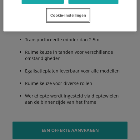
Cookie-instellingen
5 tandrijen voor het leggen van een perfect
zaaibed
Transportbreedte minder dan 2.5m
Ruime keuze in tanden voor verschillende
omstandigheden
Egalisatieplaten leverbaar voor alle modellen
Ruime keuze voor diverse rollen
Werkdiepte wordt ingesteld via dieptewielen
aan de binnenzijde van het frame
EEN OFFERTE AANVRAGEN