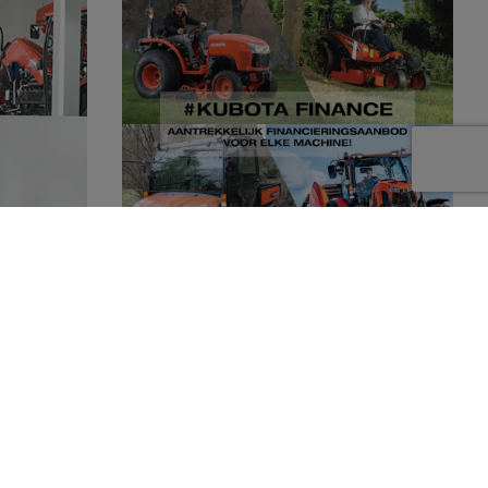
Kubota dealer
Dankzij Kubota Finance kunnen wij u
en compleet
aantrekkelijke financieringsmogelijkheden
 producten
aanbieden. Of het nu gaat om een grote of
doen.
een kleine machine, voor iedere wens is een
oplossing! Wij staan u graag te woord.
Neem contact op