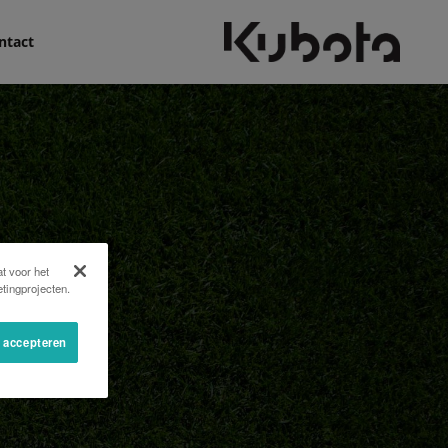
ntact
t voor het
tingprojecten.
s accepteren