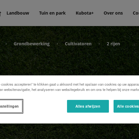
Landbouw
Tuin en park
Kubota+
Over ons
Co
Grondbewerking
Cultivatoren
2 rijen
›
›
›
e cookies accepteren” te klikken gaat u akkoord met het opslaan van cookies op uw apparaa
an websitenavigatie, het analyseren van websitegebruik en om ons te helpen bij onze marke
nstellingen
Alles afwijzen
Alle cookie