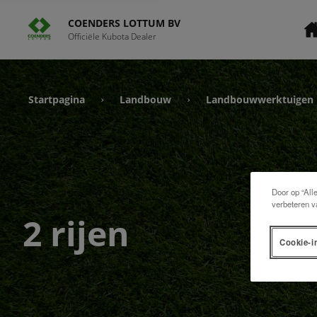
COENDERS LOTTUM BV
Officiële Kubota Dealer
Startpagina
Landbouw
Landbouwwerktuigen
›
›
Door op “All
verbeteren v
2 rijen
Cookie-i