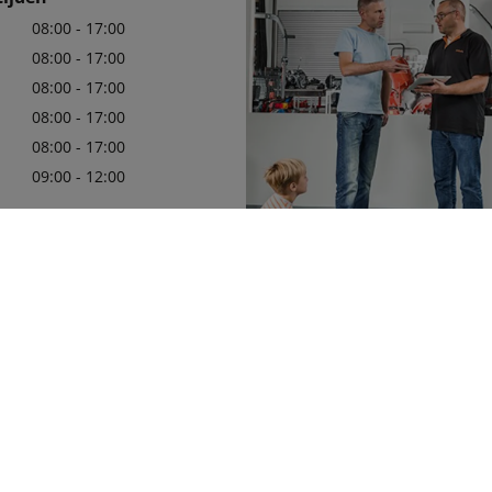
08:00 - 17:00
08:00 - 17:00
08:00 - 17:00
08:00 - 17:00
08:00 - 17:00
09:00 - 12:00
62777
Wij zijn er trots op uw officiële 
11763
in de regio te mogen zijn, met e
leveringsprogramma van Kubota
die aan uw behoeften zullen vol
Meer details