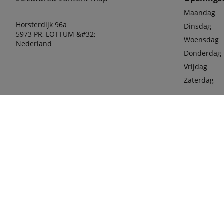
Maandag
Horsterdijk 96a
Dinsdag
5973 PR, LOTTUM &#32;
Woensdag
Nederland
Donderdag
Vrijdag
Zaterdag
phone
077-36
Mobiel
06-100