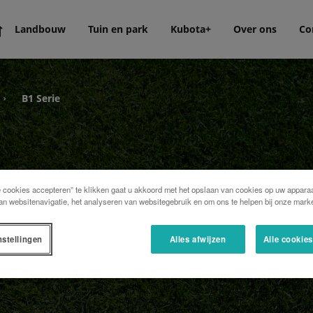
Landbouw
Tuin en park
Kubota+
Over ons
Co
B1 Serie
›
e cookies accepteren” te klikken gaat u akkoord met het opslaan van cookies op uw apparaa
an websitenavigatie, het analyseren van websitegebruik en om ons te helpen bij onze marke
nstellingen
Alles afwijzen
Alle cookie