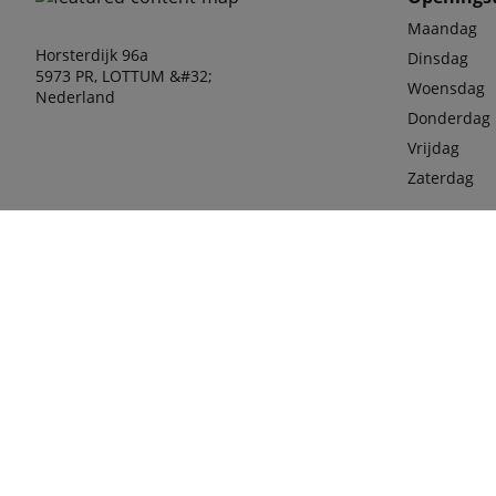
Maandag
Horsterdijk 96a
Dinsdag
5973 PR, LOTTUM &#32;
Woensdag
Nederland
Donderdag
Vrijdag
Zaterdag
phone
077-36
Mobiel
06-100