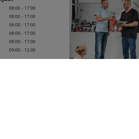
08:00 - 17:00
08:00 - 17:00
08:00 - 17:00
08:00 - 17:00
08:00 - 17:00
09:00 - 12:00
62777
Wij zijn er trots op uw officiële 
11763
in de regio te mogen zijn, met e
leveringsprogramma van Kubota
die aan uw behoeften zullen vol
Meer details