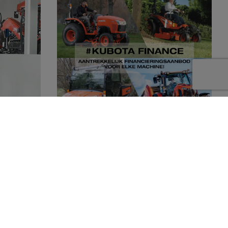
Kubota dealer
Dankzij Kubota Finance kunnen wij u
en compleet
aantrekkelijke financieringsmogelijkheden
 producten
aanbieden. Of het nu gaat om een grote of
doen.
een kleine machine, voor iedere wens is een
oplossing! Wij staan u graag te woord.
Neem contact op