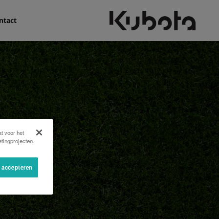
ntact
t voor het
tingprojecten.
s accepteren