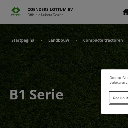
COENDERS LOTTUM BV
Officiële Kubota Dealer
Startpagina
Landbouw
Compacte tractoren
›
›
Door op “All
verbeteren v
B1 Serie
Cookie-i