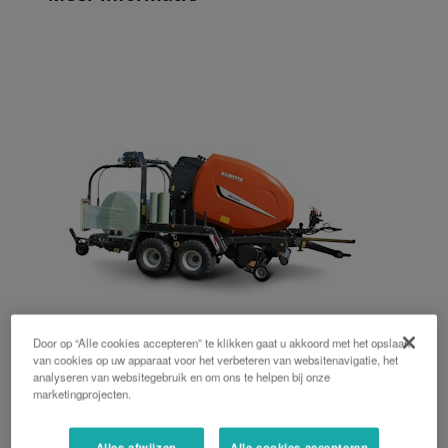
Door op “Alle cookies accepteren” te klikken gaat u akkoord met het opslaan
van cookies op uw apparaat voor het verbeteren van websitenavigatie, het
BV5200 FlexiWrap
analyseren van websitegebruik en om ons te helpen bij onze
marketingprojecten.
Kubota BV5160 – BV5200 FlexiWrap Pers-wikkel
combinatie
Alles afwijzen
Alle cookies accepteren