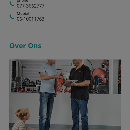
phone
077-3662777
Mobiel
06-10011763
Over Ons