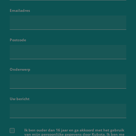
Emailadres
Postcode
Onderwerp
Uw bericht
Ik ben ouder dan 16 jaar en ga akkoord met het gebruik
van mijn persoonlijke gegevens door Kubota. Ik ben me