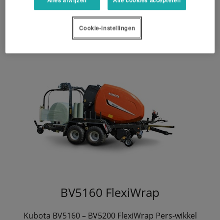
Cookie-instellingen
BV5160 FlexiWrap
Kubota BV5160 – BV5200 FlexiWrap Pers-wikkel