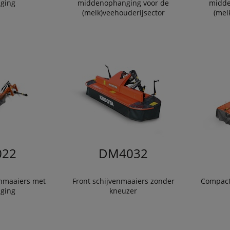
nging
middenophanging voor de
midde
(melk)veehouderijsector
(mel
22
DM4032
nmaaiers met
Front schijvenmaaiers zonder
Compact
nging
kneuzer