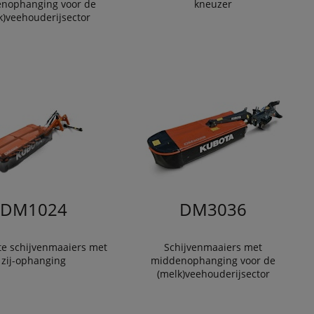
nophanging voor de
kneuzer
k)veehouderijsector
DM1024
DM3036
e schijvenmaaiers met
Schijvenmaaiers met
zij-ophanging
middenophanging voor de
(melk)veehouderijsector