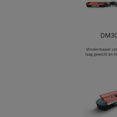
DM30
Vlindermaaier co
laag gewicht en h