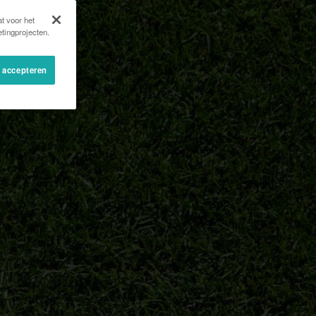
t voor het
tingprojecten.
s accepteren