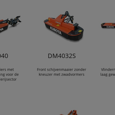
40
DM4032S
iers met
Front schijvenmaaier zonder
Vlinder
ng voor de
kneuzer met zwadvormers
laag gew
erijsector