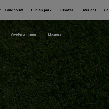
Landbouw
Tuin en park
Kubota+
Over ons
Co
Voederwinning
Maaiers
›
›