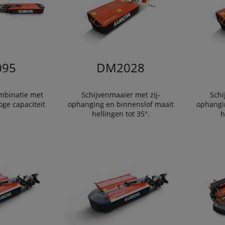
95
DM2028
mbinatie met
Schijvenmaaier met zij-
Schi
oge capaciteit
ophanging en binnenslof maait
ophangi
hellingen tot 35°.
h