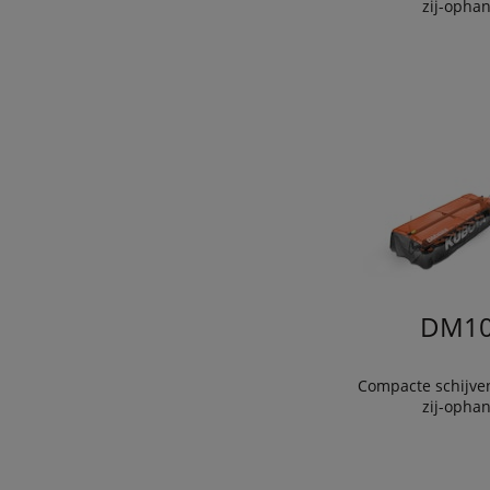
zij-opha
DM10
Compacte schijve
zij-opha