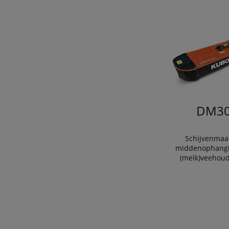
DM30
Schijvenmaa
middenophangi
(melk)veehoud