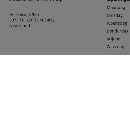
Maandag
Horsterdijk 96a
Dinsdag
5973 PR, LOTTUM &#32;
Woensdag
Nederland
Donderdag
Vrijdag
Zaterdag
phone
077-36
Mobiel
06-100