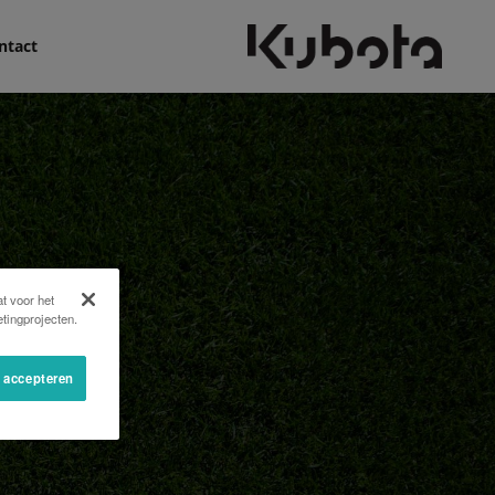
ntact
t voor het
tingprojecten.
s accepteren