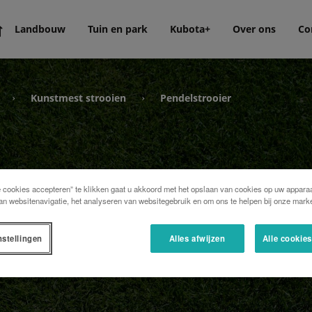
Landbouw
Tuin en park
Kubota+
Over ons
Co
Kunstmest strooien
Pendelstrooier
›
›
e cookies accepteren” te klikken gaat u akkoord met het opslaan van cookies op uw apparaa
an websitenavigatie, het analyseren van websitegebruik en om ons te helpen bij onze marke
nstellingen
Alles afwijzen
Alle cookie