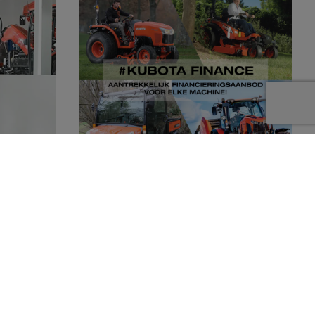
Kubota dealer
Dankzij Kubota Finance kunnen wij u
en compleet
aantrekkelijke financieringsmogelijkheden
 producten
aanbieden. Of het nu gaat om een grote of
doen.
een kleine machine, voor iedere wens is een
oplossing! Wij staan u graag te woord.
Neem contact op