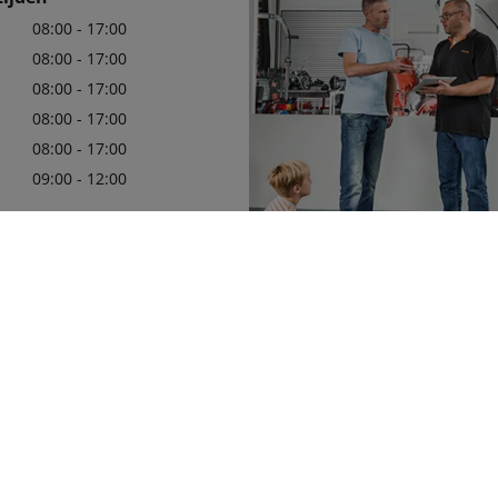
08:00 - 17:00
08:00 - 17:00
08:00 - 17:00
08:00 - 17:00
08:00 - 17:00
09:00 - 12:00
62777
Wij zijn er trots op uw officiële 
11763
in de regio te mogen zijn, met e
leveringsprogramma van Kubota
die aan uw behoeften zullen vol
Meer details