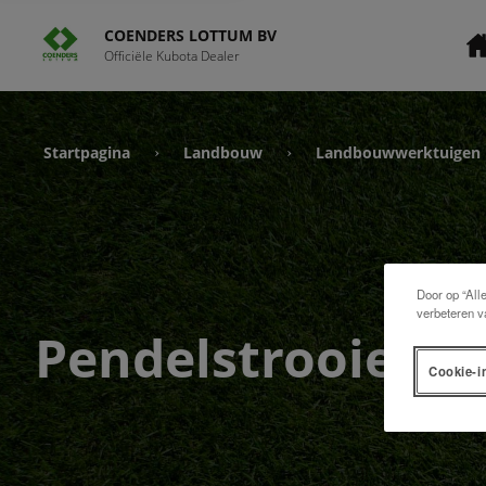
COENDERS LOTTUM BV
Officiële Kubota Dealer
Startpagina
Landbouw
Landbouwwerktuigen
›
›
Door op “All
verbeteren v
Pendelstrooier
Cookie-i