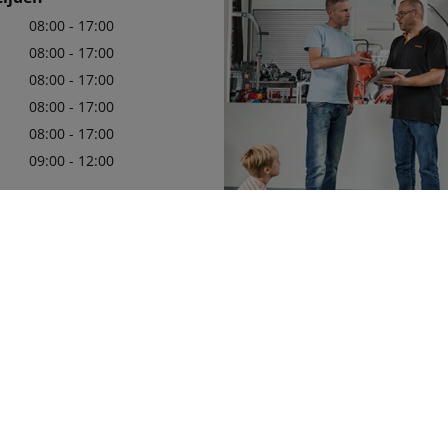
08:00 - 17:00
08:00 - 17:00
08:00 - 17:00
08:00 - 17:00
08:00 - 17:00
09:00 - 12:00
62777
Wij zijn er trots op uw officiële 
11763
in de regio te mogen zijn, met e
leveringsprogramma van Kubota
die aan uw behoeften zullen vol
Meer details