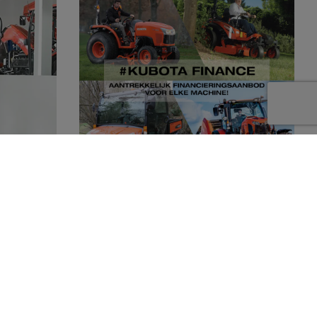
Kubota dealer
Dankzij Kubota Finance kunnen wij u
en compleet
aantrekkelijke financieringsmogelijkheden
 producten
aanbieden. Of het nu gaat om een grote of
doen.
een kleine machine, voor iedere wens is een
oplossing! Wij staan u graag te woord.
Neem contact op