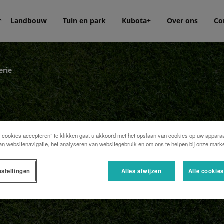
Landbouw
Tuin en park
Kubota+
Over ons
Co
erie
e cookies accepteren” te klikken gaat u akkoord met het opslaan van cookies op uw apparaa
an websitenavigatie, het analyseren van websitegebruik en om ons te helpen bij onze marke
nstellingen
Alles afwijzen
Alle cookie