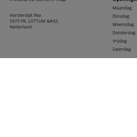
Maandag
Horsterdijk 96a
Dinsdag
5973 PR, LOTTUM &#32;
Woensdag
Nederland
Donderdag
Vrijdag
Zaterdag
phone
077-36
Mobiel
06-100