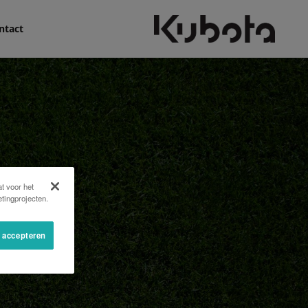
ntact
t voor het
tingprojecten.
s accepteren