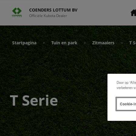
COENDERS LOTTUM BV
Officiële Kubota Dealer
Startpagina
Tuin en park
Zitmaaiers
T S
›
›
›
Door op “All
verbeteren v
T Serie
Cookie-i