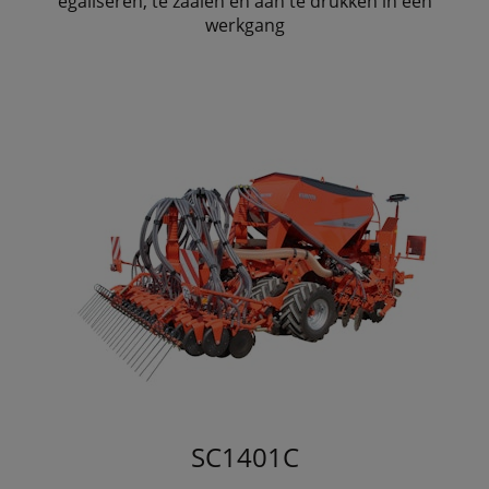
egaliseren, te zaaien en aan te drukken in één
werkgang
SC1401C