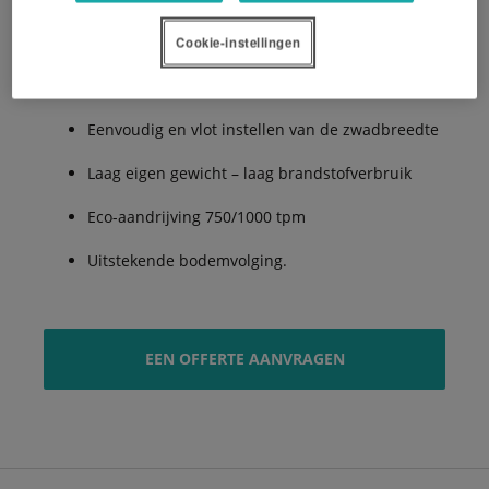
zwadvormsysteem
Cookie-instellingen
3 verschillende zwadbreedtes (1,00, 1,15, en 1,30
m)
Eenvoudig en vlot instellen van de zwadbreedte
Laag eigen gewicht – laag brandstofverbruik
Eco-aandrijving 750/1000 tpm
Uitstekende bodemvolging.
EEN OFFERTE AANVRAGEN