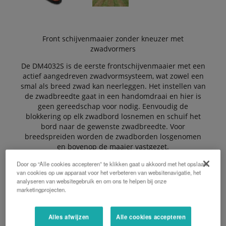
Front schijvenmaaier zonder kneuzer met
zwadvormers
De DM4032S is de eerste frontschijvenmaaier met een
actief aangedreven zwadvormsysteem, wat zowel een
smal als breed zwad kan neerleggen. Het instellen van
de zwadbreedte gaat in een handomdraai en hier is
geen gereedschap voor nodig. Eenvoudig de
blokkering op elk zwadbord losnemen en schuif het
bord naar de gewenste zwadbreedte. Voor
breedspreiden worden de zwadborden losgenomen
en bovenop de maaier vastgezet.
Door op “Alle cookies accepteren” te klikken gaat u akkoord met het opslaan
van cookies op uw apparaat voor het verbeteren van websitenavigatie, het
De Voordelen:
analyseren van websitegebruik en om ons te helpen bij onze
marketingprojecten.
Alles afwijzen
Alle cookies accepteren
Gepatenteerd actief aangedreven