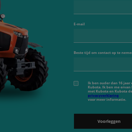
E-mail
Beste tijd om contact op te neme
Ik ben ouder dan 16 jaar
Kubota. Ik ben me ervan
met Kubota en Kubota de
privacyverklaring
voor meer informatie.
Voorleggen