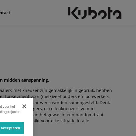
ntact
en midden aanspanning.
aiers met kneuzer zijn gemakkelijk in gebruik, hebben
 het topsegment voor (melk)veehouders en loonwerkers.
 modellen en kan naar wens worden samengesteld. Denk
t voor het
stalen kneusvingers, of rollenkneuzers voor in
tingprojecten.
 breedspreidset kan het gewas in een handomdraai
ggelegd. Geschikt voor elke situatie in alle
s accepteren