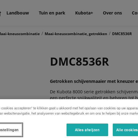
Landbouw
Tuin en park
Kubota+
Over ons
Co
/
/
aai-kneuscombinatie
Maai-kneuscombinatie, getrokken
DMC8536R
DMC8536R
Getrokken schijvenmaaier met kneuzer 
De Kubota 8000 serie getrokken schijvenma
een perfecte snijkwaliteit en behoren tot
De serie is uitvoerbaar in verschillende
e cookies accepteren” te klikken gaat u akkoord met het opslaan van cookies op uw apparaa
hierbij aan de onderhoudsvrije SemiSwing 
an websitenavigatie, het analyseren van websitegebruik en om ons te helpen bij onze marke
bladgevoelige gewassen. Met de FlipOver
breed, over de volle werkbreedte worden we
omstandigheden.
nstellingen
Alles afwijzen
Alle cookie