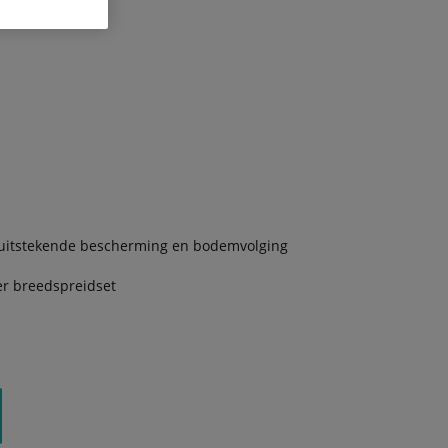
 uitstekende bescherming en bodemvolging
er breedspreidset