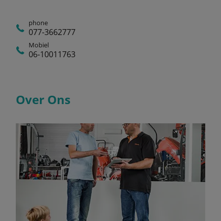
phone
077-3662777
Mobiel
06-10011763
Over Ons