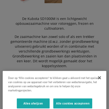
De Kubota SD1000M is een lichtgewicht
opbouwzaaimachine voor rotoreggen, frezen en
cultivatoren.
De zaaimachine kan zowel solo of als een trekker
gemonteerde machine (d.w.z. zonder grondbewerking
uitvoeren) gebruikt worden of in combinatie met
verschillende grondbewerkings werktuigen.
Grondbewerking en zaaien kan dan plaatsvinden in
een keer. Dit wordt mogelijk gemaakt door het
koppelsysteem.
Door op “Alle cookies accepteren” te klikken gaat u akkoord met het opslaan
van cookies op uw apparaat voor het verbeteren van websitenavigatie, het
De machine is standaard uitgerust met een 1000 rpm
analyseren van websitegebruik en om ons te helpen bij onze
V-riemaandrijving. De machine kan ook worden
marketingprojecten.
geleverd met een optionele hydraulische aandrijving,
indien nodig.
Alles afwijzen
Alle cookies accepteren