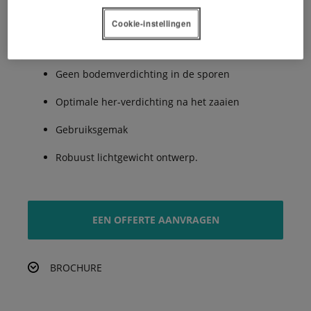
De voordelen:
Cookie-instellingen
Geen bodemverdichting in de sporen
Optimale her-verdichting na het zaaien
Gebruiksgemak
Robuust lichtgewicht ontwerp.
EEN OFFERTE AANVRAGEN
BROCHURE