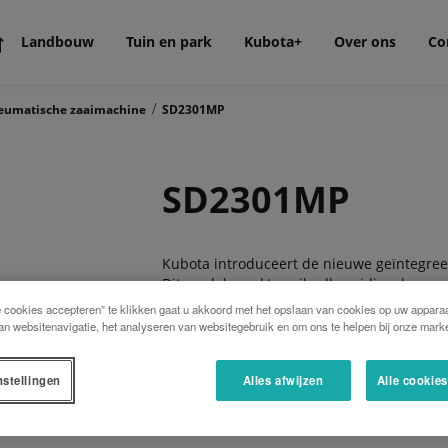
Landbouw
Tuin en park
Kubota+
Over ons
Co
/
eumatische zaaimachine
SD2301MP
SD2301MP
Kubota introduceert de nieuwe geïntegre
Dit model maakt zaaibedbereiding, her-ver
e cookies accepteren” te klikken gaat u akkoord met het opslaan van cookies op uw apparaa
De SD2001MP serie wordt aangeboden met 
an websitenavigatie, het analyseren van websitegebruik en om ons te helpen bij onze marke
nstellingen
Alles afwijzen
Alle cookie
Gebruiksvriendelijke – innovatieve en nau