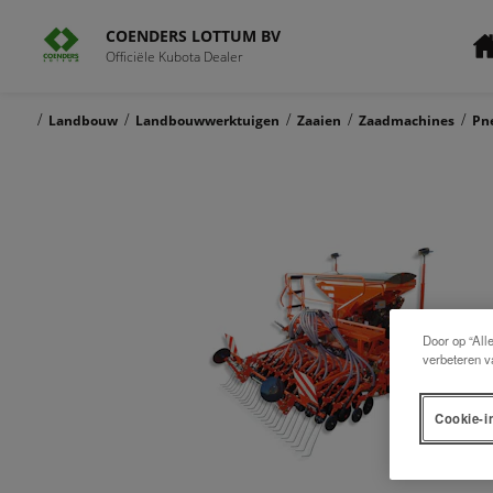
COENDERS LOTTUM BV
Officiële Kubota Dealer
/
/
/
/
/
Landbouw
Landbouwwerktuigen
Zaaien
Zaadmachines
Pn
Door op “All
verbeteren v
Cookie-i