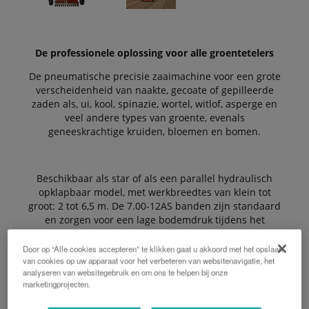
De professionele oplossing voor alle groentetelers
De pneumatische precisie zaaimachine voor een grote
verscheidenheid van naakte, gecoate of gepilleerde
zaden als, ui, kool, spinazie, wortel, witlof, asperge en
veel andere types van groente, evenals
geneeskrachtige kruiden, bloemen en bomen.
Beschikbaar als star of als een parallel hydraulisch
opklapbaar model, met werkbreedtes van klein tot
groot: 2 tot 6,5 m. De 7.00-12AS banden zijn standaard
en zorgen voor een lage bodemdruk tijdens het
zaaien. De wielen zijn achter de werkbalk geplaatst
om de gewichtsverdeling te optimaliseren.
Door op “Alle cookies accepteren” te klikken gaat u akkoord met het opslaan
van cookies op uw apparaat voor het verbeteren van websitenavigatie, het
analyseren van websitegebruik en om ons te helpen bij onze
marketingprojecten.
De standaard tandwielkast, gemonteerd aan het einde
van het frame, is voorzien van een automatische