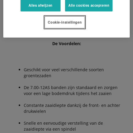
kettingspanner, voorzien voor standaard zaai-
Alles afwijzen
Alle cookies accepteren
afstanden van 0,9 tot 43,4 cm. De tandwielen kunnen
worden vervangen zonder dat hiervoor gereedschap
Cookie-instellingen
nodig is.
De Voordelen:
Geschikt voor veel verschillende soorten
groentezaden
De 7.00-12AS banden zijn standaard en zorgen
voor een lage bodemdruk tijdens het zaaien
Constante zaaidiepte dankzij de front- en achter
drukwielen
Snelle en eenvoudige verstelling van de
zaaidiepte via een spindel