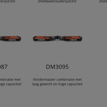
erijsector
(melk)veehouderijsector
(mel
87
DM3095
mbinatie met
Vlindermaaier combinatie met
oge capaciteit
laag gewicht en hoge capaciteit