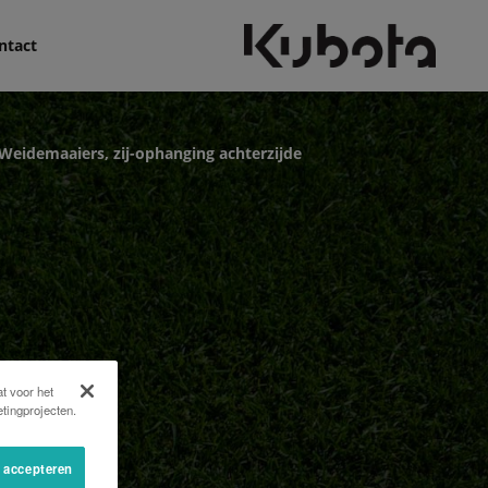
ntact
Weidemaaiers, zij-ophanging achterzijde
t voor het
tingprojecten.
s accepteren