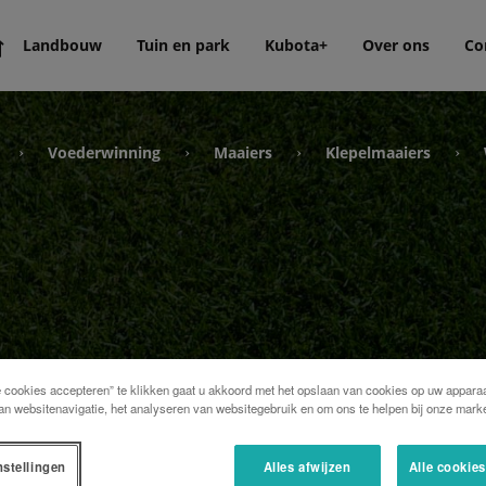
Landbouw
Tuin en park
Kubota+
Over ons
Co
Voederwinning
Maaiers
Klepelmaaiers
›
›
›
›
-
e cookies accepteren” te klikken gaat u akkoord met het opslaan van cookies op uw apparaa
an websitenavigatie, het analyseren van websitegebruik en om ons te helpen bij onze marke
zijde
nstellingen
Alles afwijzen
Alle cookie