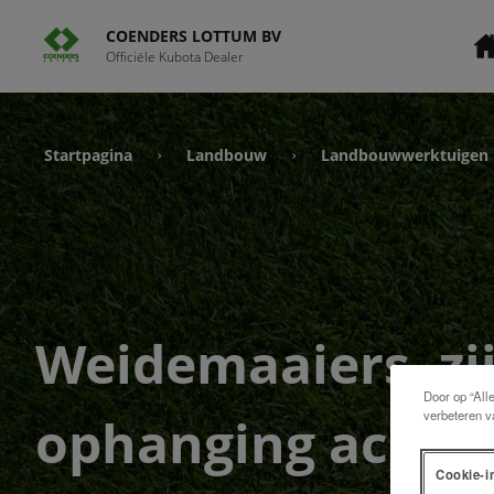
COENDERS LOTTUM BV
Officiële Kubota Dealer
Startpagina
Landbouw
Landbouwwerktuigen
›
›
Weidemaaiers, zij
Door op “All
verbeteren v
ophanging achter
Cookie-i