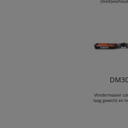
(melk)veehoud
DM30
Vlindermaaier co
laag gewicht en h